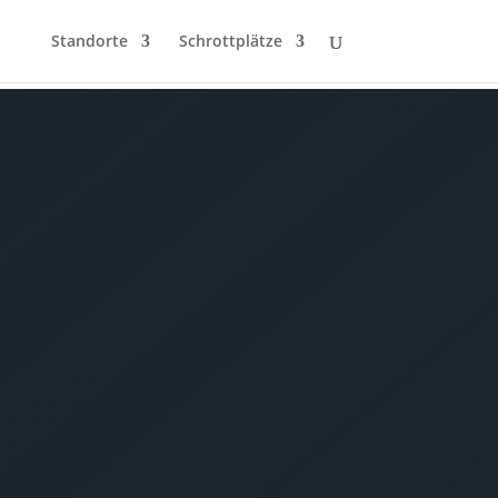
Standorte
Schrottplätze
nlose Auto
hrottung in
eiler anfragen: