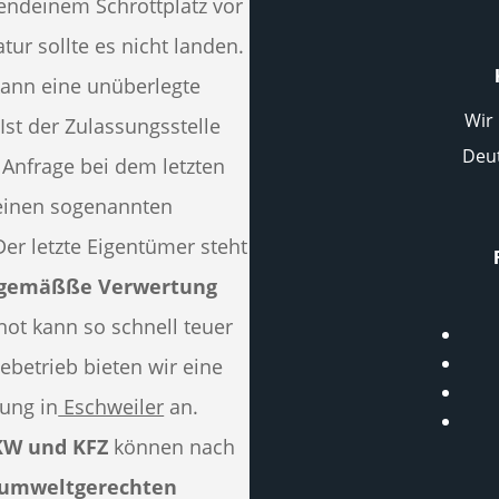
endeinem Schrottplatz vor
tur sollte es nicht landen.
kann eine unüberlegte
Wir 
Ist der Zulassungsstelle
Deut
 Anfrage bei dem letzten
 einen sogenannten
Der letzte Eigentümer steht
gemäßße Verwertung
ot kann so schnell teuer
ebetrieb bieten wir eine
ung in
Eschweiler
an.
PKW und KFZ
können nach
umweltgerechten