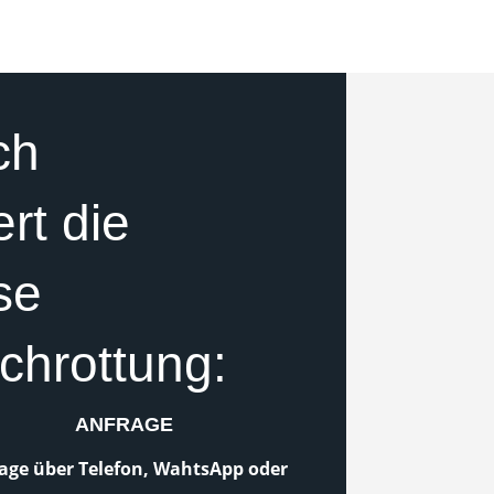
ch
ert die
se
chrottung:
ANFRAGE
age über Telefon, WahtsApp oder