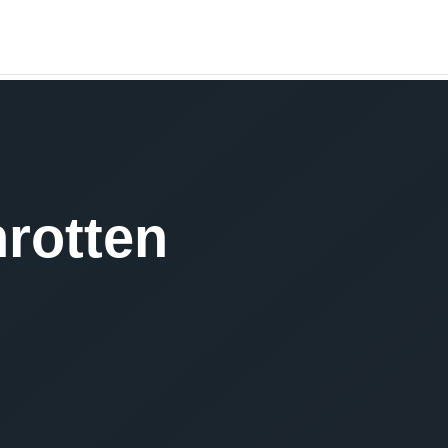
rotten
koste
Versc
Eschw