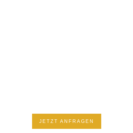
N
AUTO VERSCHROTTUNG MIT
UNFALLSCHADEN
Wir verwerten auf unseren Schrottpätzen
alle Autos. Selbt wenn Ihr Auto nicht
rollfähig ist.
JETZT ANFRAGEN