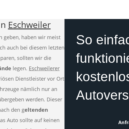
in
Eschweiler
So einfa
n geben, haben wir meist
ch auch bei diesem letzten
funktioni
aren, sollten wir die
Hände
legen.
Eschweilerer
kostenlo
iösen Dienstleister vor Ort
ahrzeuge nämlich nur an
Autovers
bergeben werden. Dieser
nach den g
eltenden
as Auto sollte auf keinen
Anfr