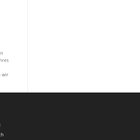
en
Ihres
 wir
d
ch