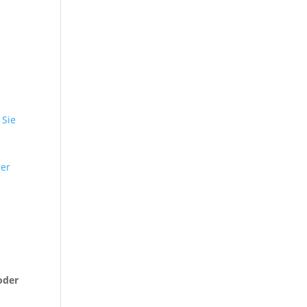
n
 Sie
n
ser
o
oder