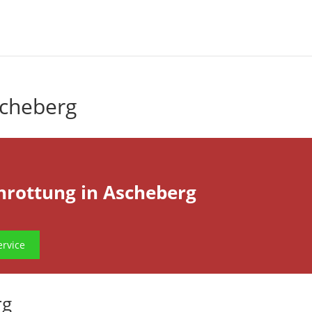
scheberg
hrottung in Ascheberg
rvice
rg