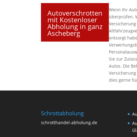
Wenn Ihr Auto
Autoverschrotten
überprüfen. 
mit Kostenloser
Versicherung
Abholung in ganz
Altfahrzeugv
Ascheberg
entsorgt habe
Verwertungsb
Personalausw
Sie zur Zulas
Autos. Die B
Versicherung 
dies gerne fü
Schrottabholung
Au
schrotthandel-abholung.de
Au
Gl