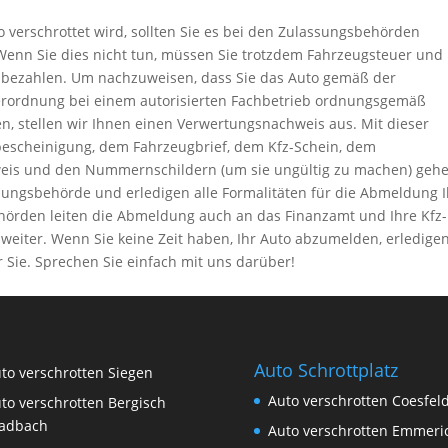
 verschrottet wird, sollten Sie es bei den Zulassungsbehörden
Wenn Sie dies nicht tun, müssen Sie trotzdem Fahrzeugsteuer und
 bezahlen. Um nachzuweisen, dass Sie das Auto gemäß der
erordnung bei einem autorisierten Fachbetrieb ordnungsgemäß
n, stellen wir Ihnen einen Verwertungsnachweis aus. Mit dieser
escheinigung, dem Fahrzeugbrief, dem Kfz-Schein, dem
eis und den Nummernschildern (um sie ungültig zu machen) geh
sungsbehörde und erledigen alle Formalitäten für die Abmeldung 
ehörden leiten die Abmeldung auch an das Finanzamt und Ihre Kfz-
weiter. Wenn Sie keine Zeit haben, Ihr Auto abzumelden, erledigen
r Sie. Sprechen Sie einfach mit uns darüber!
Auto Schrottplatz
to verschrotten Siegen
Auto verschrotten Coesfel
to verschrotten Bergisch
adbach
Auto verschrotten Emmeri