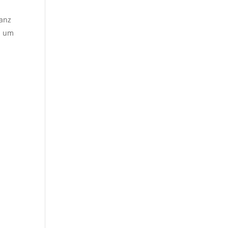
ganz
h um