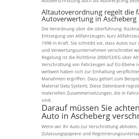
Autoverschrottung auch als Autorecycling beze
Altautoverordnung regelt die 
Autoverwertung in Ascheberg
Die Verordnung über die überführung, Rückn
Entsorgung von Altfahrzeugen, kurz Altfahrzeu
1998 in Kraft. Sie schreibt vor, dass Autos n
und Verwertungsunternehmen verschrottet we
Regelung ist die Richtlinie 2000/53/EG über Al
Verschrottung von Fahrzeugen auf EU-Ebene reg
weltweit haben sich zur Einhaltung verpflich
Manahmen ergriffen. Dazu gehört zum Beispiel
Material Data System). Diese Datenbank regist
materiellen Zusammensetzungen, die in Fahr
sind.
Darauf müssen Sie achten
Auto in Ascheberg versch
Wenn wir Ihr Auto zur Verschrottung abholen, s
Zulassungspapiere und Registrierungsunterla