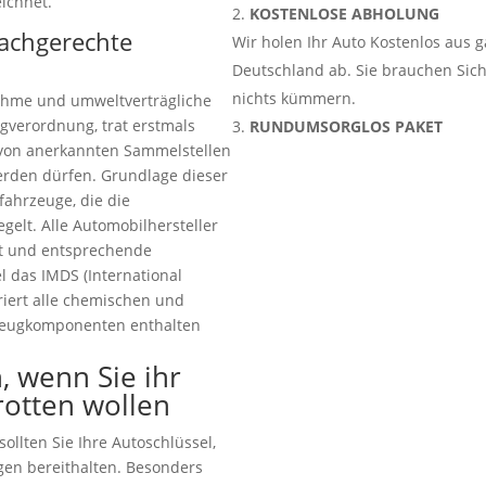
ichnet.
KOSTENLOSE ABHOLUNG
fachgerechte
Wir holen Ihr Auto Kostenlos aus 
Deutschland ab. Sie brauchen Sic
nichts kümmern.
ahme und umweltverträgliche
gverordnung, trat erstmals
RUNDUMSORGLOS PAKET
ur von anerkannten Sammelstellen
rden dürfen. Grundlage dieser
tfahrzeuge, die die
elt. Alle Automobilhersteller
tet und entsprechende
 das IMDS (International
riert alle chemischen und
zeugkomponenten enthalten
, wenn Sie ihr
rotten wollen
ollten Sie Ihre Autoschlüssel,
gen bereithalten. Besonders