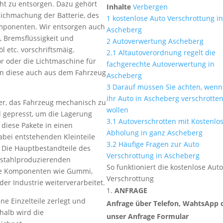
cht zu entsorgen. Dazu gehört
Inhalte
Verbergen
ichmachung der Batterie, des
1
kostenlose Auto Verschrottung i
omponenten. Wir entsorgen auch
Ascheberg
s, Bremsflüssigkeit und
2
Autoverwertung Ascheberg
öl etc. vorschriftsmäig.
2.1
Altautoverordnung regelt die
oder die Lichtmaschine für
fachgerechte Autoverwertung in
n diese auch aus dem Fahrzeug
Ascheberg
3
Darauf müssen Sie achten, wenn
ihr Auto in Ascheberg verschrotte
her, das Fahrzeug mechanisch zu
wollen
l gepresst, um die Lagerung
3.1
Autoverschrotten mit Kostenlo
 diese Pakete in einen
Abholung in ganz Ascheberg
abei entstehenden Kleinteile
3.2
Häufige Fragen zur Auto
. Die Hauptbestandteile des
Verschrottung in Ascheberg
n stahlproduzierenden
So funktioniert die kostenlose Aut
e Komponenten wie Gummi,
Verschrottung
der Industrie weiterverarbeitet.
ANFRAGE
ne Einzelteile zerlegt und
Anfrage über Telefon, WahtsApp 
halb wird die
unser Anfrage Formular