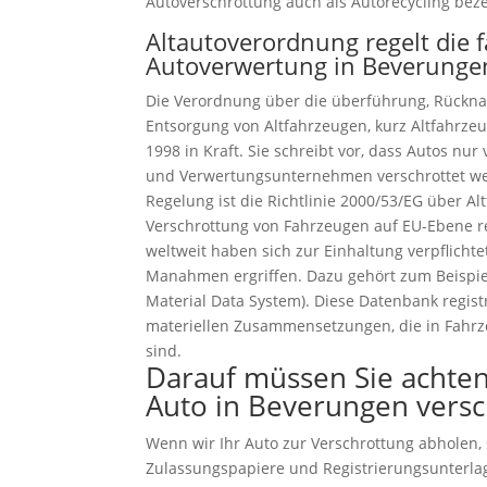
Autoverschrottung auch als Autorecycling beze
Altautoverordnung regelt die 
Autoverwertung in Beverunge
Die Verordnung über die überführung, Rückn
Entsorgung von Altfahrzeugen, kurz Altfahrzeu
1998 in Kraft. Sie schreibt vor, dass Autos n
und Verwertungsunternehmen verschrottet we
Regelung ist die Richtlinie 2000/53/EG über Al
Verschrottung von Fahrzeugen auf EU-Ebene reg
weltweit haben sich zur Einhaltung verpflich
Manahmen ergriffen. Dazu gehört zum Beispiel
Material Data System). Diese Datenbank regist
materiellen Zusammensetzungen, die in Fahr
sind.
Darauf müssen Sie achten
Auto in Beverungen versc
Wenn wir Ihr Auto zur Verschrottung abholen, s
Zulassungspapiere und Registrierungsunterla