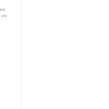
ganz
h um