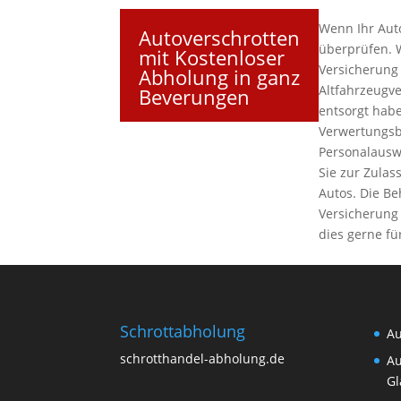
Wenn Ihr Auto
Autoverschrotten
überprüfen. 
mit Kostenloser
Versicherung
Abholung in ganz
Altfahrzeugv
Beverungen
entsorgt habe
Verwertungsb
Personalausw
Sie zur Zulas
Autos. Die B
Versicherung 
dies gerne fü
Schrottabholung
Au
schrotthandel-abholung.de
Au
Gl