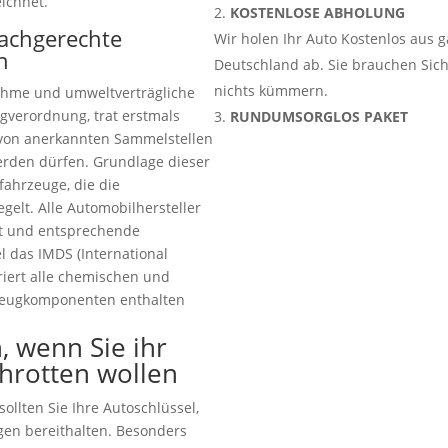
ichnet.
KOSTENLOSE ABHOLUNG
fachgerechte
Wir holen Ihr Auto Kostenlos aus 
n
Deutschland ab. Sie brauchen Sic
nichts kümmern.
ahme und umweltverträgliche
gverordnung, trat erstmals
RUNDUMSORGLOS PAKET
ur von anerkannten Sammelstellen
rden dürfen. Grundlage dieser
tfahrzeuge, die die
elt. Alle Automobilhersteller
tet und entsprechende
 das IMDS (International
riert alle chemischen und
zeugkomponenten enthalten
, wenn Sie ihr
hrotten wollen
ollten Sie Ihre Autoschlüssel,
gen bereithalten. Besonders