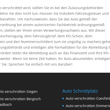
 verschrottet wird, sollten Sie es bei den Zulassungsbehörden
Wenn Sie dies nicht tun, müssen Sie trotzdem Fahrzeugsteuer und
 bezahlen. Um nachzuweisen, dass Sie das Auto gemäß der
erordnung bei einem autorisierten Fachbetrieb ordnungsgemäß
n, stellen wir Ihnen einen Verwertungsnachweis aus. Mit dieser
escheinigung, dem Fahrzeugbrief, dem Kfz-Schein, dem
eis und den Nummernschildern (um sie ungültig zu machen) geh
sungsbehörde und erledigen alle Formalitäten für die Abmeldung 
ehörden leiten die Abmeldung auch an das Finanzamt und Ihre Kfz-
weiter. Wenn Sie keine Zeit haben, Ihr Auto abzumelden, erledigen
r Sie. Sprechen Sie einfach mit uns darüber!
Auto Schrottplatz
to verschrotten Siegen
Auto verschrotten Coesfel
to verschrotten Bergisch
adbach
Auto verschrotten Emmeri