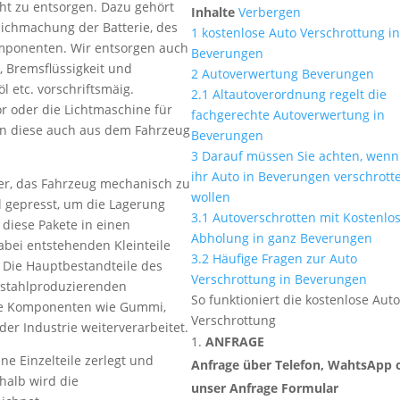
cht zu entsorgen. Dazu gehört
Inhalte
Verbergen
ichmachung der Batterie, des
1
kostenlose Auto Verschrottung i
omponenten. Wir entsorgen auch
Beverungen
s, Bremsflüssigkeit und
2
Autoverwertung Beverungen
öl etc. vorschriftsmäig.
2.1
Altautoverordnung regelt die
oder die Lichtmaschine für
fachgerechte Autoverwertung in
n diese auch aus dem Fahrzeug
Beverungen
3
Darauf müssen Sie achten, wenn
ihr Auto in Beverungen verschrott
her, das Fahrzeug mechanisch zu
wollen
l gepresst, um die Lagerung
3.1
Autoverschrotten mit Kostenlo
 diese Pakete in einen
Abholung in ganz Beverungen
abei entstehenden Kleinteile
3.2
Häufige Fragen zur Auto
. Die Hauptbestandteile des
Verschrottung in Beverungen
n stahlproduzierenden
So funktioniert die kostenlose Aut
e Komponenten wie Gummi,
Verschrottung
der Industrie weiterverarbeitet.
ANFRAGE
ne Einzelteile zerlegt und
Anfrage über Telefon, WahtsApp 
halb wird die
unser Anfrage Formular