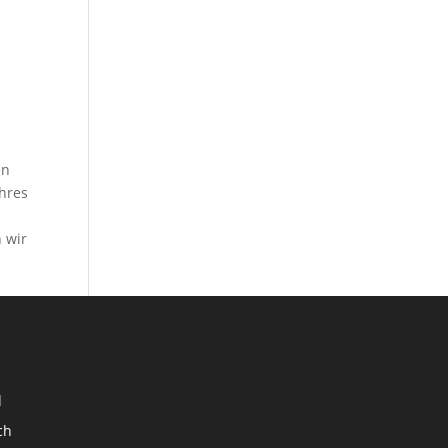
en
Ihres
 wir
d
ch