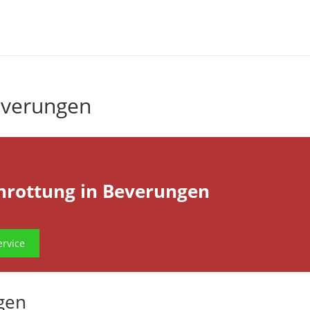
everungen
hrottung in Beverungen
rvice
gen