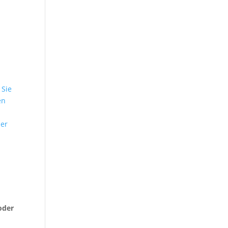
n
 Sie
en
ser
o
oder