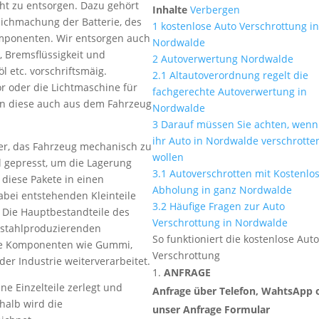
cht zu entsorgen. Dazu gehört
Inhalte
Verbergen
ichmachung der Batterie, des
1
kostenlose Auto Verschrottung i
omponenten. Wir entsorgen auch
Nordwalde
s, Bremsflüssigkeit und
2
Autoverwertung Nordwalde
öl etc. vorschriftsmäig.
2.1
Altautoverordnung regelt die
oder die Lichtmaschine für
fachgerechte Autoverwertung in
n diese auch aus dem Fahrzeug
Nordwalde
3
Darauf müssen Sie achten, wenn
ihr Auto in Nordwalde verschrotte
her, das Fahrzeug mechanisch zu
wollen
l gepresst, um die Lagerung
3.1
Autoverschrotten mit Kostenlo
 diese Pakete in einen
Abholung in ganz Nordwalde
abei entstehenden Kleinteile
3.2
Häufige Fragen zur Auto
. Die Hauptbestandteile des
Verschrottung in Nordwalde
n stahlproduzierenden
So funktioniert die kostenlose Aut
e Komponenten wie Gummi,
Verschrottung
der Industrie weiterverarbeitet.
ANFRAGE
ne Einzelteile zerlegt und
Anfrage über Telefon, WahtsApp 
halb wird die
unser Anfrage Formular