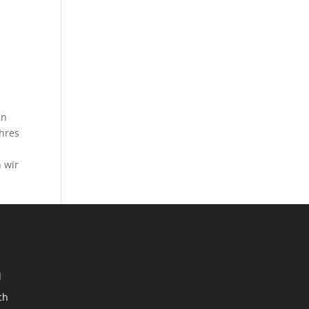
en
Ihres
 wir
d
ch