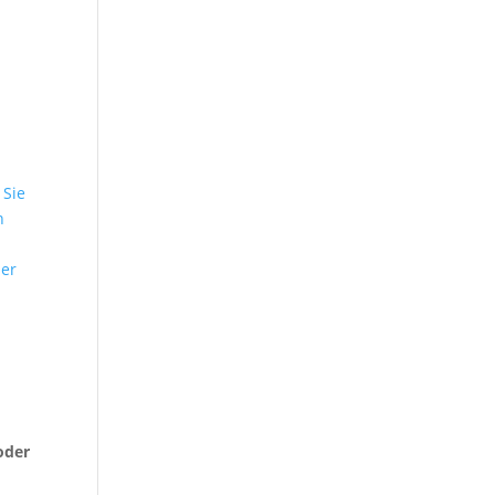
n
 Sie
n
ser
o
oder