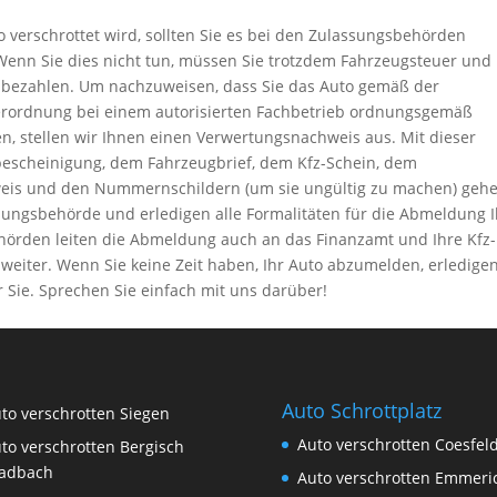
 verschrottet wird, sollten Sie es bei den Zulassungsbehörden
Wenn Sie dies nicht tun, müssen Sie trotzdem Fahrzeugsteuer und
 bezahlen. Um nachzuweisen, dass Sie das Auto gemäß der
erordnung bei einem autorisierten Fachbetrieb ordnungsgemäß
n, stellen wir Ihnen einen Verwertungsnachweis aus. Mit dieser
escheinigung, dem Fahrzeugbrief, dem Kfz-Schein, dem
eis und den Nummernschildern (um sie ungültig zu machen) geh
sungsbehörde und erledigen alle Formalitäten für die Abmeldung 
ehörden leiten die Abmeldung auch an das Finanzamt und Ihre Kfz-
weiter. Wenn Sie keine Zeit haben, Ihr Auto abzumelden, erledigen
r Sie. Sprechen Sie einfach mit uns darüber!
Auto Schrottplatz
to verschrotten Siegen
Auto verschrotten Coesfel
to verschrotten Bergisch
adbach
Auto verschrotten Emmeri