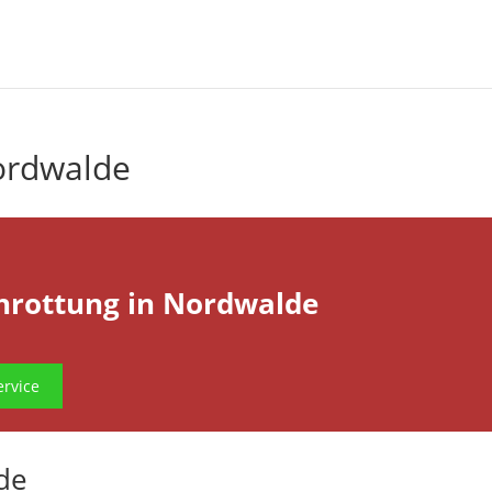
ordwalde
hrottung in Nordwalde
rvice
de