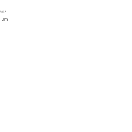
ganz
h um