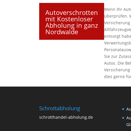
Wenn Ihr Auto
Autoverschrotten
überprüfen. 
mit Kostenloser
Versicherung
Abholung in ganz
Altfahrzeugv
Nordwalde
entsorgt habe
Verwertungsb
Personalausw
Sie zur Zulas
Autos. Die B
Versicherung 
dies gerne fü
Schrottabholung
Au
schrotthandel-abholung.de
Au
Gl