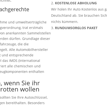
ichnet.
KOSTENLOSE ABHOLUNG
fachgerechte
Wir holen Ihr Auto Kostenlos aus 
Deutschland ab. Sie brauchen Sic
nichts kümmern.
ahme und umweltverträgliche
gverordnung, trat erstmals
RUNDUMSORGLOS PAKET
ur von anerkannten Sammelstellen
rden dürfen. Grundlage dieser
tfahrzeuge, die die
elt. Alle Automobilhersteller
tet und entsprechende
 das IMDS (International
riert alle chemischen und
zeugkomponenten enthalten
, wenn Sie ihr
rotten wollen
ollten Sie Ihre Autoschlüssel,
gen bereithalten. Besonders