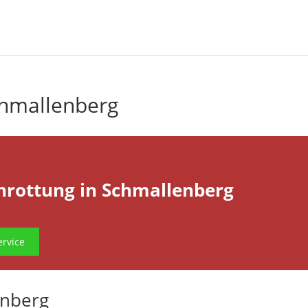
chmallenberg
hrottung in Schmallenberg
rvice
enberg