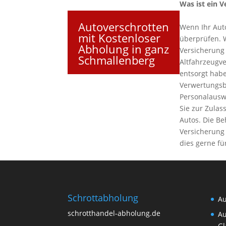
Was ist ein 
Autoverschrotten
Wenn Ihr Auto
mit Kostenloser
überprüfen. 
Abholung in ganz
Versicherung
Schmallenberg
Altfahrzeugv
entsorgt habe
Verwertungsb
Personalausw
Sie zur Zulas
Autos. Die B
Versicherung 
dies gerne fü
Schrottabholung
Au
schrotthandel-abholung.de
Au
Gl