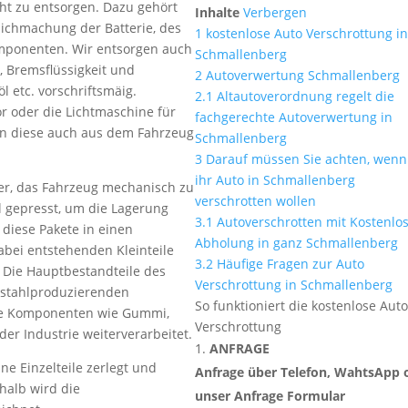
cht zu entsorgen. Dazu gehört
Inhalte
Verbergen
ichmachung der Batterie, des
1
kostenlose Auto Verschrottung i
omponenten. Wir entsorgen auch
Schmallenberg
s, Bremsflüssigkeit und
2
Autoverwertung Schmallenberg
öl etc. vorschriftsmäig.
2.1
Altautoverordnung regelt die
oder die Lichtmaschine für
fachgerechte Autoverwertung in
n diese auch aus dem Fahrzeug
Schmallenberg
3
Darauf müssen Sie achten, wenn
ihr Auto in Schmallenberg
her, das Fahrzeug mechanisch zu
verschrotten wollen
l gepresst, um die Lagerung
3.1
Autoverschrotten mit Kostenlo
 diese Pakete in einen
Abholung in ganz Schmallenberg
abei entstehenden Kleinteile
3.2
Häufige Fragen zur Auto
. Die Hauptbestandteile des
Verschrottung in Schmallenberg
n stahlproduzierenden
So funktioniert die kostenlose Aut
e Komponenten wie Gummi,
Verschrottung
der Industrie weiterverarbeitet.
ANFRAGE
ne Einzelteile zerlegt und
Anfrage über Telefon, WahtsApp 
halb wird die
unser Anfrage Formular