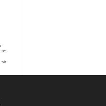
en
Ihres
 wir
d