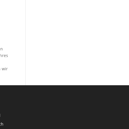
en
Ihres
 wir
d
ch