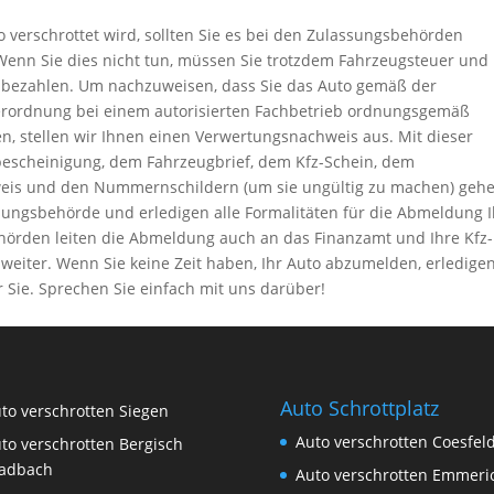
 verschrottet wird, sollten Sie es bei den Zulassungsbehörden
Wenn Sie dies nicht tun, müssen Sie trotzdem Fahrzeugsteuer und
 bezahlen. Um nachzuweisen, dass Sie das Auto gemäß der
erordnung bei einem autorisierten Fachbetrieb ordnungsgemäß
n, stellen wir Ihnen einen Verwertungsnachweis aus. Mit dieser
escheinigung, dem Fahrzeugbrief, dem Kfz-Schein, dem
eis und den Nummernschildern (um sie ungültig zu machen) geh
sungsbehörde und erledigen alle Formalitäten für die Abmeldung 
ehörden leiten die Abmeldung auch an das Finanzamt und Ihre Kfz-
weiter. Wenn Sie keine Zeit haben, Ihr Auto abzumelden, erledigen
r Sie. Sprechen Sie einfach mit uns darüber!
Auto Schrottplatz
to verschrotten Siegen
Auto verschrotten Coesfel
to verschrotten Bergisch
adbach
Auto verschrotten Emmeri