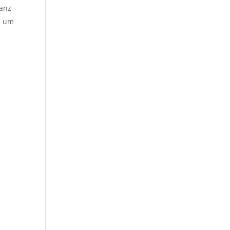
ganz
h um