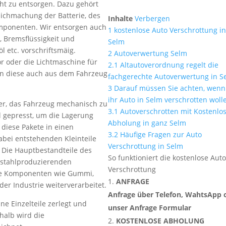
cht zu entsorgen. Dazu gehört
ichmachung der Batterie, des
Inhalte
Verbergen
omponenten. Wir entsorgen auch
1
kostenlose Auto Verschrottung i
s, Bremsflüssigkeit und
Selm
öl etc. vorschriftsmäig.
2
Autoverwertung Selm
oder die Lichtmaschine für
2.1
Altautoverordnung regelt die
n diese auch aus dem Fahrzeug
fachgerechte Autoverwertung in S
3
Darauf müssen Sie achten, wenn
ihr Auto in Selm verschrotten woll
her, das Fahrzeug mechanisch zu
3.1
Autoverschrotten mit Kostenlo
l gepresst, um die Lagerung
Abholung in ganz Selm
 diese Pakete in einen
3.2
Häufige Fragen zur Auto
abei entstehenden Kleinteile
Verschrottung in Selm
. Die Hauptbestandteile des
So funktioniert die kostenlose Aut
n stahlproduzierenden
Verschrottung
e Komponenten wie Gummi,
ANFRAGE
der Industrie weiterverarbeitet.
Anfrage über Telefon, WahtsApp 
ne Einzelteile zerlegt und
unser Anfrage Formular
halb wird die
KOSTENLOSE ABHOLUNG