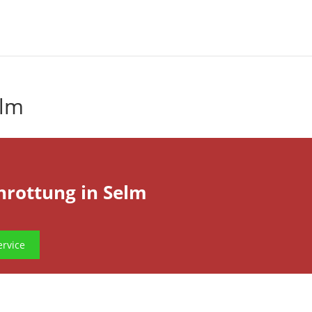
elm
hrottung in Selm
rvice