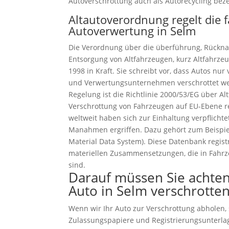
Autoverschrottung auch als Autorecycling beze
Altautoverordnung regelt die 
Autoverwertung in Selm
Die Verordnung über die überführung, Rückn
Entsorgung von Altfahrzeugen, kurz Altfahrzeu
1998 in Kraft. Sie schreibt vor, dass Autos n
und Verwertungsunternehmen verschrottet we
Regelung ist die Richtlinie 2000/53/EG über Al
Verschrottung von Fahrzeugen auf EU-Ebene reg
weltweit haben sich zur Einhaltung verpflich
Manahmen ergriffen. Dazu gehört zum Beispiel
Material Data System). Diese Datenbank regist
materiellen Zusammensetzungen, die in Fahr
sind.
Darauf müssen Sie achten
Auto in Selm verschrotte
Wenn wir Ihr Auto zur Verschrottung abholen, s
Zulassungspapiere und Registrierungsunterla