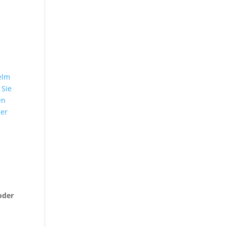
n
elm
 Sie
en
ser
o
oder