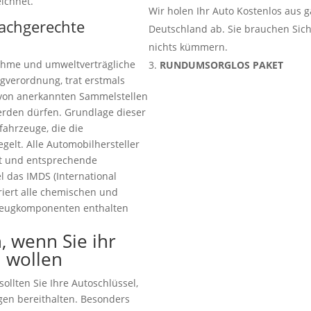
ichnet.
Wir holen Ihr Auto Kostenlos aus 
fachgerechte
Deutschland ab. Sie brauchen Sic
nichts kümmern.
ahme und umweltverträgliche
RUNDUMSORGLOS PAKET
gverordnung, trat erstmals
ur von anerkannten Sammelstellen
rden dürfen. Grundlage dieser
tfahrzeuge, die die
elt. Alle Automobilhersteller
tet und entsprechende
 das IMDS (International
riert alle chemischen und
zeugkomponenten enthalten
, wenn Sie ihr
n wollen
ollten Sie Ihre Autoschlüssel,
gen bereithalten. Besonders