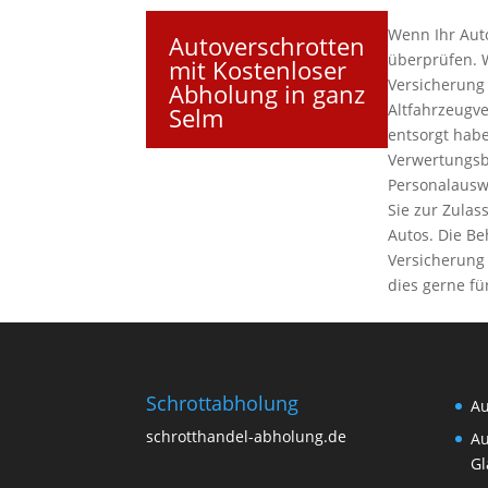
Wenn Ihr Auto
Autoverschrotten
überprüfen. 
mit Kostenloser
Versicherung
Abholung in ganz
Altfahrzeugv
Selm
entsorgt habe
Verwertungsb
Personalausw
Sie zur Zulas
Autos. Die B
Versicherung 
dies gerne fü
Schrottabholung
Au
schrotthandel-abholung.de
Au
Gl