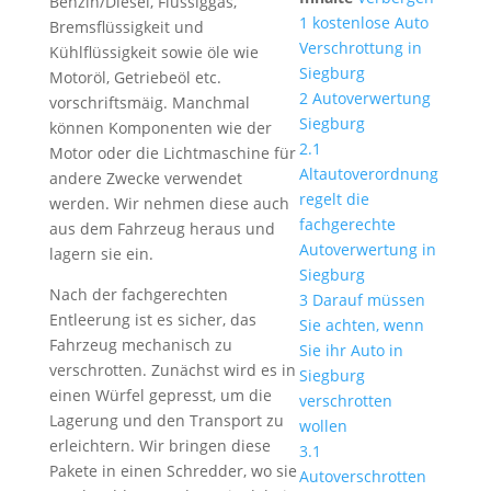
Benzin/Diesel, Flüssiggas,
1
kostenlose Auto
Bremsflüssigkeit und
Verschrottung in
Kühlflüssigkeit sowie öle wie
Siegburg
Motoröl, Getriebeöl etc.
2
Autoverwertung
vorschriftsmäig. Manchmal
Siegburg
können Komponenten wie der
2.1
Motor oder die Lichtmaschine für
Altautoverordnung
andere Zwecke verwendet
regelt die
werden. Wir nehmen diese auch
fachgerechte
aus dem Fahrzeug heraus und
Autoverwertung in
lagern sie ein.
Siegburg
Nach der fachgerechten
3
Darauf müssen
Entleerung ist es sicher, das
Sie achten, wenn
Fahrzeug mechanisch zu
Sie ihr Auto in
verschrotten. Zunächst wird es in
Siegburg
einen Würfel gepresst, um die
verschrotten
Lagerung und den Transport zu
wollen
erleichtern. Wir bringen diese
3.1
Pakete in einen Schredder, wo sie
Autoverschrotten