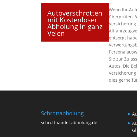
Wenn Ihr Auto
Autoverschrotten
überprüfen. 
mit Kostenloser
Versicherung
Abholung in ganz
Altfahrzeugv
Velen
entsorgt habe
Verwertungsb
Personalausw
Sie zur Zulas
Autos. Die B
Versicherung 
dies gerne fü
Schrottabholung
Au
schrotthandel-abholung.de
Au
Gl