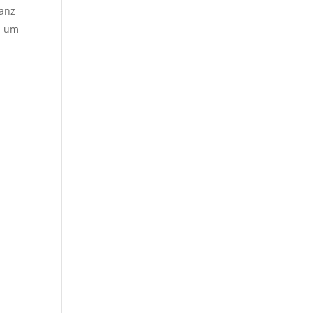
ganz
h um