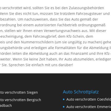
 verschrottet wird, sollten Sie es bei den Zulassungsbehörden
Wenn Sie dies nicht tun, müssen Sie trotzdem Fahrzeugsteuer und
 bezahlen. Um nachzuweisen, dass Sie das Auto gemäß der
erordnung bei einem autorisierten Fachbetrieb ordnungsgemäß
n, stellen wir Ihnen einen Verwertungsnachweis aus. Mit dieser
escheinigung, dem Fahrzeugbrief, dem Kfz-Schein, dem
eis und den Nummernschildern (um sie ungültig zu machen) geh
sungsbehörde und erledigen alle Formalitäten für die Abmeldung 
ehörden leiten die Abmeldung auch an das Finanzamt und Ihre Kfz-
weiter. Wenn Sie keine Zeit haben, Ihr Auto abzumelden, erledigen
r Sie. Sprechen Sie einfach mit uns darüber!
Auto Schrottplatz
to verschrotten Siegen
Auto verschrotten Coesfel
to verschrotten Bergisch
adbach
Auto verschrotten Emmeri