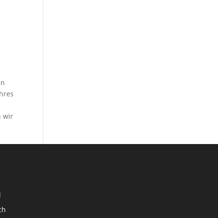
en
Ihres
 wir
d
ch