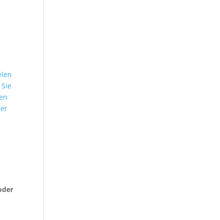
n
elen
 Sie
len
ser
o
oder