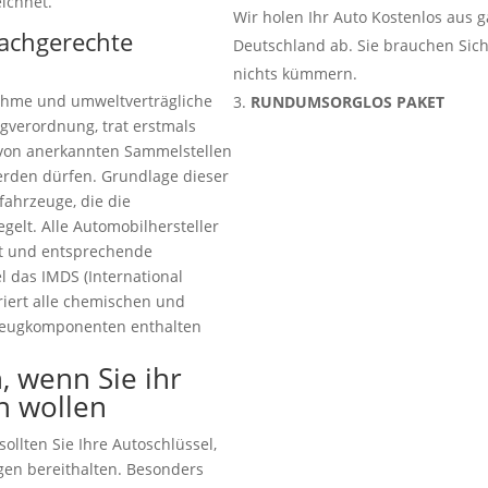
ichnet.
Wir holen Ihr Auto Kostenlos aus 
fachgerechte
Deutschland ab. Sie brauchen Sic
nichts kümmern.
ahme und umweltverträgliche
RUNDUMSORGLOS PAKET
gverordnung, trat erstmals
ur von anerkannten Sammelstellen
rden dürfen. Grundlage dieser
tfahrzeuge, die die
elt. Alle Automobilhersteller
tet und entsprechende
 das IMDS (International
riert alle chemischen und
zeugkomponenten enthalten
, wenn Sie ihr
n wollen
ollten Sie Ihre Autoschlüssel,
gen bereithalten. Besonders