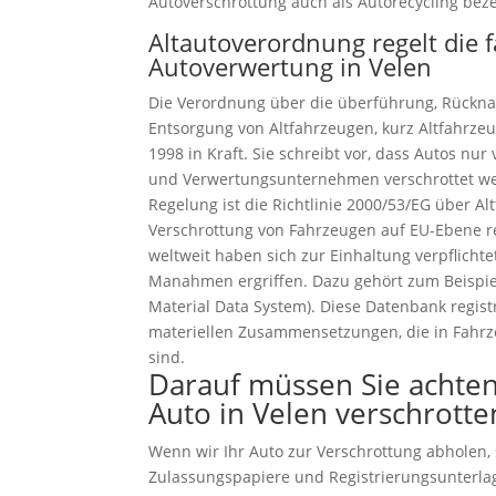
Autoverschrottung auch als Autorecycling beze
Altautoverordnung regelt die 
Autoverwertung in Velen
Die Verordnung über die überführung, Rückn
Entsorgung von Altfahrzeugen, kurz Altfahrzeu
1998 in Kraft. Sie schreibt vor, dass Autos n
und Verwertungsunternehmen verschrottet we
Regelung ist die Richtlinie 2000/53/EG über Al
Verschrottung von Fahrzeugen auf EU-Ebene reg
weltweit haben sich zur Einhaltung verpflich
Manahmen ergriffen. Dazu gehört zum Beispiel
Material Data System). Diese Datenbank regist
materiellen Zusammensetzungen, die in Fahr
sind.
Darauf müssen Sie achten
Auto in Velen verschrotte
Wenn wir Ihr Auto zur Verschrottung abholen, s
Zulassungspapiere und Registrierungsunterla