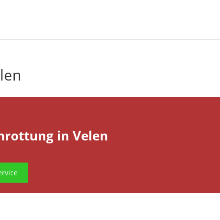
len
hrottung in Velen
rvice