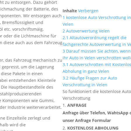
cht zu entsorgen. Dazu gehört
ichmachung der Batterie, des
Inhalte
Verbergen
omponenten. Wir entsorgen auch
1
kostenlose Auto Verschrottung i
s, Bremsflüssigkeit und
Velen
öl etc. vorschriftsmäig.
2
Autoverwertung Velen
oder die Lichtmaschine für
2.1
Altautoverordnung regelt die
n diese auch aus dem Fahrzeug
fachgerechte Autoverwertung in V
3
Darauf müssen Sie achten, wenn
ihr Auto in Velen verschrotten wol
her, das Fahrzeug mechanisch zu
3.1
Autoverschrotten mit Kostenlo
l gepresst, um die Lagerung
Abholung in ganz Velen
 diese Pakete in einen
3.2
Häufige Fragen zur Auto
abei entstehenden Kleinteile
Verschrottung in Velen
. Die Hauptbestandteile des
So funktioniert die kostenlose Aut
n stahlproduzierenden
Verschrottung
e Komponenten wie Gummi,
ANFRAGE
der Industrie weiterverarbeitet.
Anfrage über Telefon, WahtsApp 
ne Einzelteile zerlegt und
unser Anfrage Formular
halb wird die
KOSTENLOSE ABHOLUNG